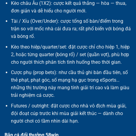
Kèo châu Âu (1X2): cược kết quả thắng — hòa — thua,
đơn giản và dễ hiểu cho người mới.
Tài / Xỉu (Over/Under): cược tổng số bàn/điểm trong
trận so với mốc nhà cái đưa ra; rất phổ biến với bóng đá
và bóng rổ.
Kèo theo hiệp/quarter/set: đặt cược chỉ cho hiệp 1, hiệp
2, hoặc từng quarter (bóng rổ) / set (quần vợt), phù hợp
cho người thích phân tích tình huống theo thời gian.
Cược phụ (prop bets): như cầu thủ ghi bàn đầu tiên, số
thẻ phạt, phạt góc, số mạng hạ gục trong eSports…
những thị trường này mang tính giải trí cao và làm giàu
trải nghiệm cá cược.
Futures / outright: đặt cược cho nhà vô địch mùa giải,
đội đoạt cúp trước khi mùa giải kết thúc — dành cho
người chơi có tầm nhìn dài hạn.
Bắn cá đổi thưởng 58win