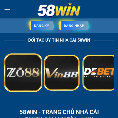
ĐĂNG KÝ
ĐĂNG NHẬP
ĐỐI TÁC UY TÍN NHÀ CÁI 58WIN
58WIN - TRANG CHỦ NHÀ CÁI