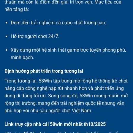
thuần mà còn là điểm đến giải trí trọn vẹn. Mục tiêu của
nền tảng là:
Đem đến trải nghiệm cá cược chất lượng cao.
Hỗ trợ người chơi 24/7.
Xây dựng một hệ sinh thái game trực tuyến phong phú,
minh bạch.
Định hướng phát triển trong tương lai
Trong tương lai, 58Win tập trung mở rộng hệ thống trò chơi,
nâng cấp công nghệ nạp rút nhanh hơn và phát triển ứng
dụng di động tối ưu. Song song đó, 58Win mong muốn mở
rộng thị trường, mang đến trải nghiệm quốc tế nhưng vẫn
phù hợp với nhu cầu người chơi Việt Nam.
Link truy cập nhà cái 58win mới nhất th10/2025