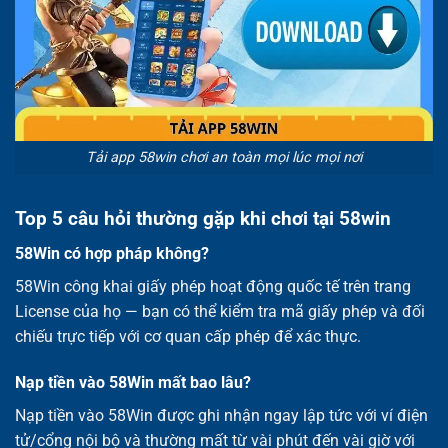
Tải app 58win chơi an toàn mọi lúc mọi nơi
Top 5 câu hỏi thường gặp khi chơi tại 58win
58Win có hợp pháp không?
58Win công khai giấy phép hoạt động quốc tế trên trang
License của họ — bạn có thể kiểm tra mã giấy phép và đối
chiếu trực tiếp với cơ quan cấp phép để xác thực.
Nạp tiền vào 58Win mất bao lâu?
Nạp tiền vào 58Win được ghi nhận ngay lập tức với ví điện
tử/cổng nội bộ và thường mất từ vài phút đến vài giờ với