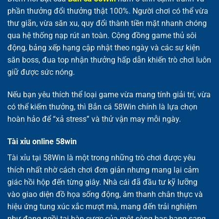
phần thưởng đổi thưởng thật 100%. Người chơi có thể vừa
thư giãn, vừa săn xu, quy đổi thành tiền mặt nhanh chóng
qua hệ thống nạp rút an toàn. Cộng đồng game thủ sôi
động, bảng xếp hạng cập nhật theo ngày và các sự kiện
săn boss, đua top nhận thưởng hấp dẫn khiến trò chơi luôn
giữ được sức nóng.
Nếu bạn yêu thích thể loại game vừa mang tính giải trí, vừa
có thể kiếm thưởng, thì Bắn cá 58Win chính là lựa chọn
hoàn hảo để “xả stress” và thử vận may mỗi ngày.
Tài xỉu online 58win
Tài xỉu tại 58Win là một trong những trò chơi được yêu
thích nhất nhờ cách chơi đơn giản nhưng mang lại cảm
giác hồi hộp đến từng giây. Nhà cái đã đầu tư kỹ lưỡng
vào giao diện đồ họa sống động, âm thanh chân thực và
hiệu ứng tung xúc xắc mượt mà, mang đến trải nghiệm
như đang ngồi tại bàn cược của một sòng bạc hạng sang.