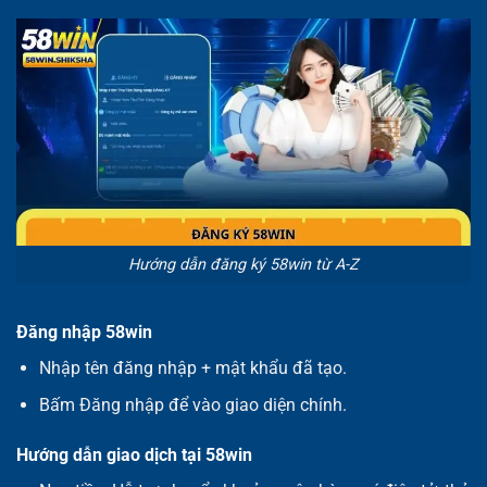
Hướng dẫn đăng ký 58win từ A-Z
Đăng nhập 58win
Nhập tên đăng nhập + mật khẩu đã tạo.
Bấm Đăng nhập để vào giao diện chính.
Hướng dẫn giao dịch tại 58win